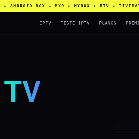
 ★ ANDROID BOX ★ MX9 ★ MYBOX ★ BTV ★ TIVI
IPTV
TESTE IPTV
PLANOS
PREM
M
TV