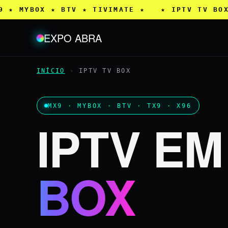
9 ★ MYBOX ★ BTV ★ TIVIMATE ★ ★ IPTV TV BOX
EXPO ABRA
INÍCIO
›
IPTV TV BOX
MX9 · MYBOX · BTV · TX9 · X96
IPTV E
BOX