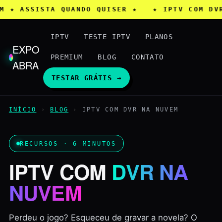
EM ★ ASSISTA QUANDO QUISER ★ ★ IPTV COM DV
IPTV
TESTE IPTV
PLANOS
EXPO
PREMIUM
BLOG
CONTATO
ABRA
TESTAR GRÁTIS →
INÍCIO
›
BLOG
›
IPTV COM DVR NA NUVEM
RECURSOS · 6 MINUTOS
IPTV COM
DVR NA
NUVEM
Perdeu o jogo? Esqueceu de gravar a novela? O